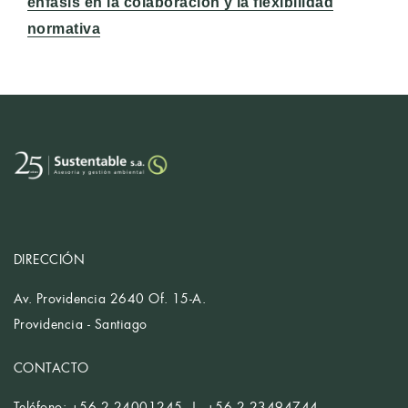
siguiente:
énfasis en la colaboración y la flexibilidad
normativa
DIRECCIÓN
Av. Providencia 2640 Of. 15-A.
Providencia - Santiago
CONTACTO
Teléfono: +56 2 24001245 | +56 2 23494744