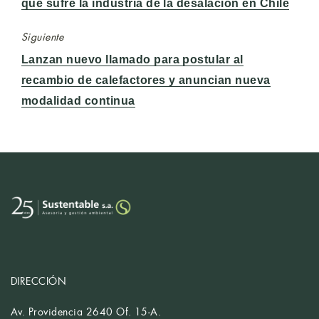
anterior:
que sufre la industria de la desalación en Chile
Siguiente
Entrada
Lanzan nuevo llamado para postular al
siguiente:
recambio de calefactores y anuncian nueva
modalidad continua
DIRECCIÓN
Av. Providencia 2640 Of. 15-A.