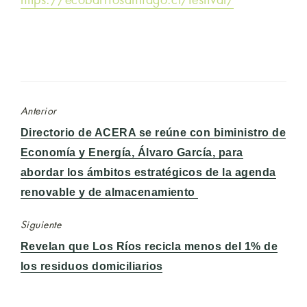
https://ecobarriosantiago.cl/festival/
Anterior
Entrada
Directorio de ACERA se reúne con biministro de
anterior:
Economía y Energía, Álvaro García, para
abordar los ámbitos estratégicos de la agenda
renovable y de almacenamiento
Siguiente
Entrada
Revelan que Los Ríos recicla menos del 1% de
siguiente:
los residuos domiciliarios