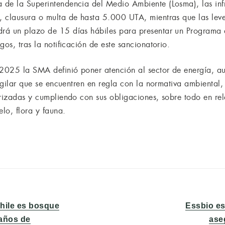
 de la Superintendencia del Medio Ambiente (Losma), las inf
 clausura o multa de hasta 5.000 UTA, mientras que las leve
rá un plazo de 15 días hábiles para presentar un Programa
gos, tras la notificación de este sancionatorio.
2025 la SMA definió poner atención al sector de energía, a
vigilar que se encuentren en regla con la normativa ambienta
orizadas y cumpliendo con sus obligaciones, sobre todo en re
lo, flora y fauna.
Entrada
Chile es bosque
Essbio es
siguiente:
 años de
ase