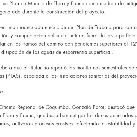
tar un Plan de Manejo de Flora y Fauna como medida de mitig
 generada durante la construcción del proyecto.
a en una inadecuada ejecución del Plan de Trabajo para corta
ón y compactación del suelo natural fuera de las superficies
ular en los tramos del camino con pendientes superiores al 12
disipación de las aguas de escorrentía superficial.
ebe a que el titular no reportó los monitoreos semestrales de 
as (PTAS), asociada a las instalaciones sanitarias del proy
na
a Oficina Regional de Coquimbo, Gonzalo Parot, destacó que “l
 Flora y Fauna, que buscaban mitigar los daños generados por
adas, activaron procesos erosivos, afectando la estabilidad y