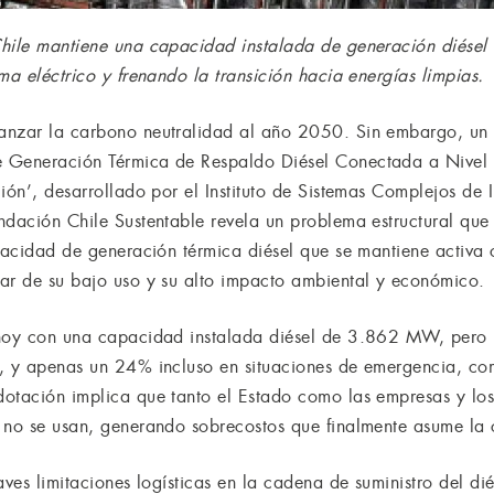
hile mantiene una capacidad instalada de generación diésel c
ma eléctrico y frenando la transición hacia energías limpias.
nzar la carbono neutralidad al año 2050. Sin embargo, un re
 Generación Térmica de Respaldo Diésel Conectada a Nivel 
ión’, desarrollado por el Instituto de Sistemas Complejos de I
ndación Chile Sustentable revela un problema estructural qu
apacidad de generación térmica diésel que se mantiene activa
ar de su bajo uso y su alto impacto ambiental y económico.
 hoy con una capacidad instalada diésel de 3.862 MW, pero 
s, y apenas un 24% incluso en situaciones de emergencia, c
dotación implica que tanto el Estado como las empresas y l
 no se usan, generando sobrecostos que finalmente asume la
aves limitaciones logísticas en la cadena de suministro del dié