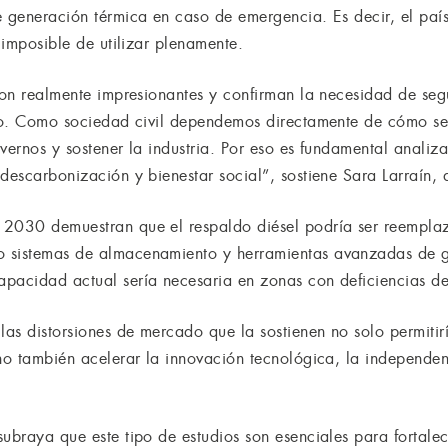
e generación térmica en caso de emergencia. Es decir, el paí
n imposible de utilizar plenamente.
 son realmente impresionantes y confirman la necesidad de seg
ico. Como sociedad civil dependemos directamente de cómo se
vernos y sostener la industria. Por eso es fundamental analizar
descarbonización y bienestar social”, sostiene Sara Larraín, 
 2030 demuestran que el respaldo diésel podría ser reempl
 sistemas de almacenamiento y herramientas avanzadas de ges
pacidad actual sería necesaria en zonas con deficiencias de 
s distorsiones de mercado que la sostienen no solo permitirí
ino también acelerar la innovación tecnológica, la independen
ubraya que este tipo de estudios son esenciales para fortalec