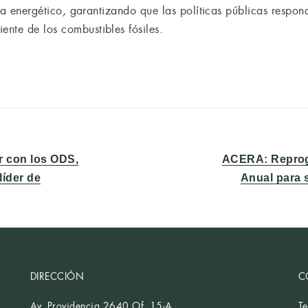
tema energético, garantizando que las políticas públicas respon
nte de los combustibles fósiles.
Entrada
r con los ODS,
ACERA: Reprog
siguiente:
líder de
Anual para 
DIRECCIÓN
C
Av. Providencia 2640 Of. 15-A.
T