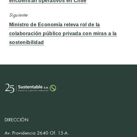
encuentran operativos en Chile
Siguiente
Entrada
Ministro de Economía releva rol de la
siguiente:
colaboración público privada con miras a la
sostenibilidad
DIRECCIÓN
Av. Providencia 2640 Of. 15-A.