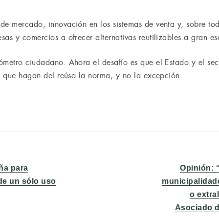
de mercado, innovación en los sistemas de venta y, sobre tod
as y comercios a ofrecer alternativas reutilizables a gran es
ómetro ciudadano. Ahora el desafío es que el Estado y el sec
as que hagan del reúso la norma, y no la excepción.
Entrada
ña para
Opinión: “
siguiente:
 de un sólo uso
municipalidade
o extra
Asociado d