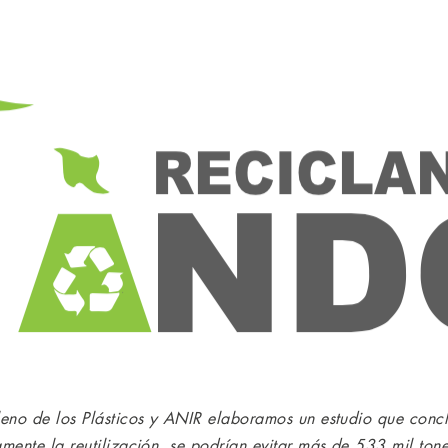
leno de los Plásticos y ANIR elaboramos un estudio que conc
mente la reutilización, se podrían evitar más de 533 mil ton