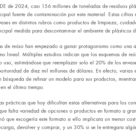
DE de 2024, casi 156 millones de toneladas de residuos plá
ncipal fuente de contaminación por este material. Estas cifra
vases en distintos rubros como productos de limpieza, cuidado
rincipal medida para descontaminar el ambiente de plásticos d
mas de reúso han empezado a ganar protagonismo como una alt
 lineal. Múltiples estudios indican que los esquemas de reú
lo uso, estimándose que reemplazar solo el 20% de los envase
ortunidad de diez mil millones de dólares. En efecto, varias
n búsqueda de refinar un modelo para sus productos, mientras
en el último tiempo.
s prácticas que hoy dificultan estas alternativas para los co
que falta variedad de opciones o productos en formato a grane
ó que escogería este formato si ello implicara un menor cost
carga, devolver y comprar, y un 30% si se le entregara algú