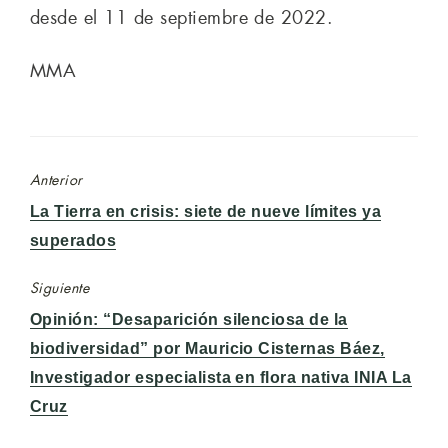
desde el 11 de septiembre de 2022.
MMA
Anterior
Entrada
La Tierra en crisis: siete de nueve límites ya
anterior:
superados
Siguiente
Entrada
Opinión: “Desaparición silenciosa de la
siguiente:
biodiversidad” por Mauricio Cisternas Báez,
Investigador especialista en flora nativa INIA La
Cruz