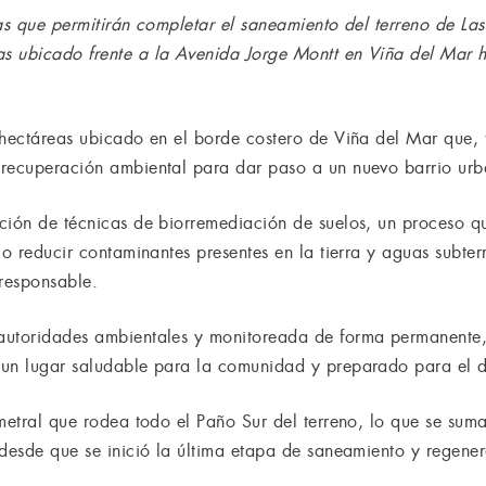
las que permitirán completar el saneamiento del terreno de La
s ubicado frente a la Avenida Jorge Montt en Viña del Mar h
 hectáreas ubicado en el borde costero de Viña del Mar que, t
recuperación ambiental para dar paso a un nuevo barrio urba
ción de técnicas de biorremediación de suelos, un proceso q
 o reducir contaminantes presentes en la tierra y aguas subter
responsable.
autoridades ambientales y monitoreada de forma permanente,
un lugar saludable para la comunidad y preparado para el de
metral que rodea todo el Paño Sur del terreno, lo que se sum
 desde que se inició la última etapa de saneamiento y regene