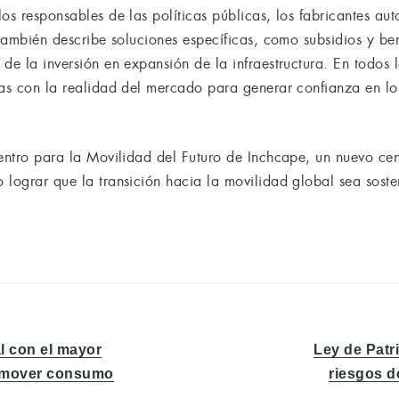
os responsables de las políticas públicas, los fabricantes auto
 también describe soluciones específicas, como subsidios y ben
de la inversión en expansión de la infraestructura. En todos 
das con la realidad del mercado para generar confianza en l
Centro para la Movilidad del Futuro de Inchcape, un nuevo ce
lograr que la transición hacia la movilidad global sea sosteni
Entrada
l con el mayor
Ley de Patr
siguiente:
romover consumo
riesgos d