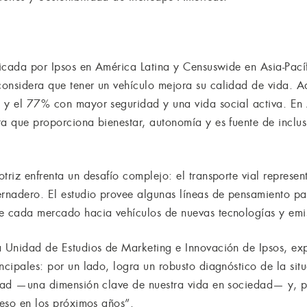
plicada por Ipsos en América Latina y Censuswide en Asia-Pací
considera que tener un vehículo mejora su calidad de vida. 
 y el 77% con mayor seguridad y una vida social activa. En 
ta que proporciona bienestar, autonomía y es fuente de inclu
triz enfrenta un desafío complejo: el transporte vial represe
ernadero. El estudio provee algunas líneas de pensamiento pa
de cada mercado hacia vehículos de nuevas tecnologías y emi
a Unidad de Estudios de Marketing e Innovación de Ipsos, exp
incipales: por un lado, logra un robusto diagnóstico de la si
idad —una dimensión clave de nuestra vida en sociedad— y, po
reso en los próximos años”.