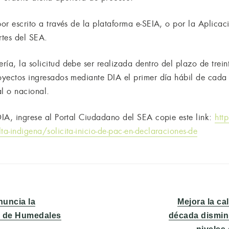
por escrito a través de la plataforma e-SEIA, o por la Aplica
rtes del SEA.
ía, la solicitud debe ser realizada dentro del plazo de trei
royectos ingresados mediante DIA el primer día hábil de cada 
al o nacional.
DIA, ingrese al Portal Ciudadano del SEA copie este link:
htt
ta-indigena/solicita-inicio-de-pac-en-declaraciones-de
Entrada
nuncia la
Mejora la ca
siguiente:
l de Humedales
década disminu