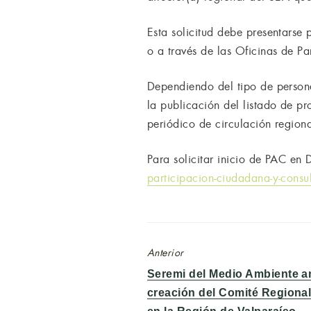
Esta solicitud debe presentarse 
o a través de las Oficinas de Pa
Dependiendo del tipo de personer
la publicación del listado de p
periódico de circulación region
Para solicitar inicio de PAC en 
participacion-ciudadana-y-consul
Anterior
Entrada
Seremi del Medio Ambiente a
anterior:
creación del Comité Regiona