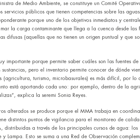
inistra de Medio Ambiente, se constituye un Comité Operativ
os servicios públicos que tienen competencias sobre las agua
ponderante porque uno de los objetivos inmediatos y centrale
imar la carga contaminante que llega a la cuenca desde las fu
las difusas (aquellas que no tienen un origen puntual y que so
muy importante porque permite saber cuáles son las fuentes d
sustancias, pero el inventario permite conocer de dónde vien
as (agricultura, turismo, microbasurales) es más difícil, por lo
nto está aportando cada uno: por ejemplo, dentro de la agricu
alizas”, explica la seremi Sonia Reyes.
tros alterados se produce porque el MMA trabaja en coordin
e distintos puntos de vigilancia para el monitoreo de calid
distribuidas a través de los principales cursos de agua: lo
ue y Lampa. Esto se suma a una Red de Observación compleme