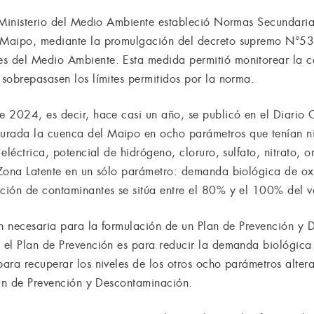
l Ministerio del Medio Ambiente estableció Normas Secundari
 Maipo, mediante la promulgación del decreto supremo N°5
 del Medio Ambiente. Esta medida permitió monitorear la ca
sobrepasasen los límites permitidos por la norma.
 2024, es decir, hace casi un año, se publicó en el Diario 
ada la cuenca del Maipo en ocho parámetros que tenían nive
léctrica, potencial de hidrógeno, cloruro, sulfato, nitrato, or
Zona Latente en un sólo parámetro: demanda biológica de oxí
ción de contaminantes se sitúa entre el 80% y el 100% del v
ón necesaria para la formulación de un Plan de Prevención y
el Plan de Prevención es para reducir la demanda biológica 
ara recuperar los niveles de los otros ocho parámetros alte
lan de Prevención y Descontaminación.