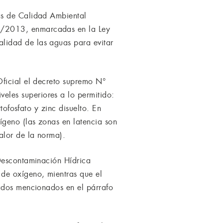
as de Calidad Ambiental
3/2013, enmarcadas en la Ley
lidad de las aguas para evitar
Oficial el decreto supremo N°
les superiores a lo permitido:
tofosfato y zinc disuelto. En
geno (las zonas en latencia son
alor de la norma).
 Descontaminación Hídrica
de oxígeno, mientras que el
rados mencionados en el párrafo