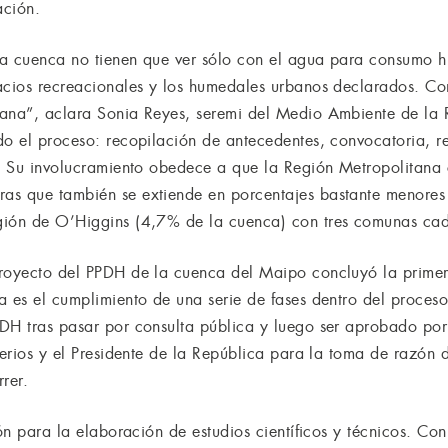
ación.
 la cuenca no tienen que ver sólo con el agua para consumo 
acios recreacionales y los humedales urbanos declarados. Co
mana”, aclara Sonia Reyes, seremi del Medio Ambiente de la
do el proceso: recopilación de antecedentes, convocatoria, re
s. Su involucramiento obedece a que la Región Metropolitan
as que también se extiende en porcentajes bastante menores
gión de O’Higgins (4,7% de la cuenca) con tres comunas ca
proyecto del PPDH de la cuenca del Maipo concluyó la prime
a es el cumplimiento de una serie de fases dentro del proces
DH tras pasar por consulta pública y luego ser aprobado por 
terios y el Presidente de la República para la toma de razón 
rer.
ión para la elaboración de estudios científicos y técnicos. C