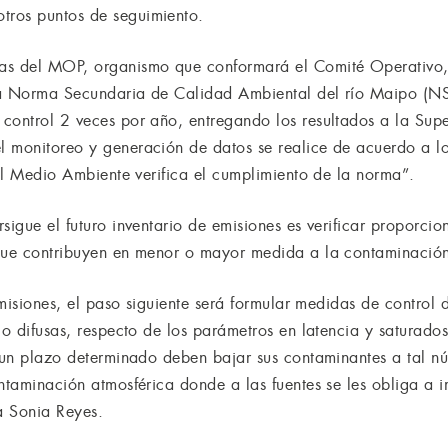
ros puntos de seguimiento.
uas del MOP, organismo que conformará el Comité Operativo
la Norma Secundaria de Calidad Ambiental del río Maipo (N
control 2 veces por año, entregando los resultados a la Sup
l monitoreo y generación de datos se realice de acuerdo a 
del Medio Ambiente verifica el cumplimiento de la norma”.
sigue el futuro inventario de emisiones es verificar proporcio
 que contribuyen en menor o mayor medida a la contaminació
 emisiones, el paso siguiente será formular medidas de control 
 o difusas, respecto de los parámetros en latencia y saturado
n un plazo determinado deben bajar sus contaminantes a tal nú
ontaminación atmosférica donde a las fuentes se les obliga a 
a Sonia Reyes.