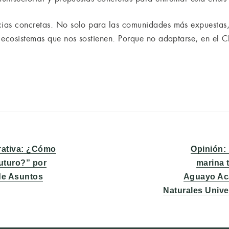
as concretas. No solo para las comunidades más expuestas, s
 ecosistemas que nos sostienen. Porque no adaptarse, en el Ch
Entrada
erativa: ¿Cómo
Opinión:
siguiente:
uturo?” por
marina 
de Asuntos
Aguayo Aca
Naturales Unive