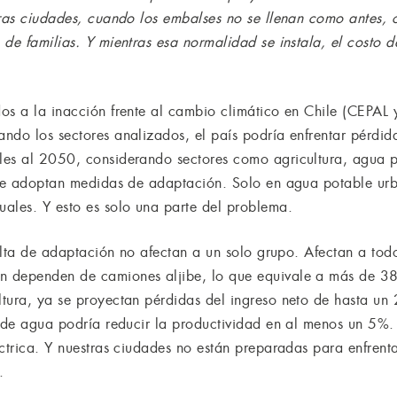
tras ciudades, cuando los embalses no se llenan como antes
de familias. Y mientras esa normalidad se instala, el costo 
os a la inacción frente al cambio climático en Chile (CEPAL 
ndo los sectores analizados, el país podría enfrentar pérdi
es al 2050, considerando sectores como agricultura, agua po
 se adoptan medidas de adaptación. Solo en agua potable urb
ales. Y esto es solo una parte del problema.
falta de adaptación no afectan a un solo grupo. Afectan a todo
n dependen de camiones aljibe, lo que equivale a más de 3
ltura, ya se proyectan pérdidas del ingreso neto de hasta u
a de agua podría reducir la productividad en al menos un 5%.
ctrica. Y nuestras ciudades no están preparadas para enfrentar
.