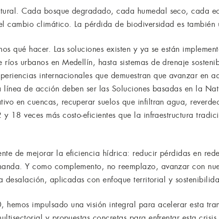
atural. Cada bosque degradado, cada humedal seco, cada ec
el cambio climático. La pérdida de biodiversidad es también 
emos qué hacer. Las soluciones existen y ya se están impleme
 ríos urbanos en Medellín, hasta sistemas de drenaje sostenib
periencias internacionales que demuestran que avanzar en ad
ra línea de acción deben ser las Soluciones basadas en la Nat
ivo en cuencas, recuperar suelos que infiltran agua, reverde
 y 18 veces más costo-eficientes que la infraestructura tradi
nte de mejorar la eficiencia hídrica: reducir pérdidas en red
emanda. Y como complemento, no reemplazo, avanzar con nue
a desalación, aplicadas con enfoque territorial y sostenibilid
 hemos impulsado una visión integral para acelerar esta tr
ltisectorial y propuestas concretas para enfrentar esta crisis