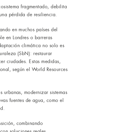
osistema fragmentado, debilita
una pérdida de resiliencia.
ntando en muchos países del
le en Londres o barreras
aptación climática no solo es
uraleza (SbN): restaurar
cer ciudades. Estas medidas,
cional, según el World Resources
es urbanas, modernizar sistemas
vas fuentes de agua, como el
ad.
ansición, combinando
 con soluciones reales.