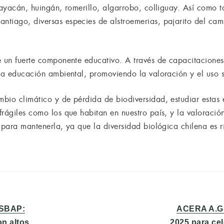
guayacán, huingán, romerillo, algarrobo, colliguay. Así como 
tiago, diversas especies de alstroemerias, pajarito del cam
e un fuerte componente educativo. A través de capacitaciones
la educación ambiental, promoviendo la valoración y el uso su
bio climático y de pérdida de biodiversidad, estudiar estas e
rágiles como los que habitan en nuestro país, y la valoración
 para mantenerla, ya que la diversidad biológica chilena es ri
Entrada
l SBAP:
ACERA A.G.
siguiente:
n altos
2025 para ce