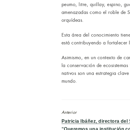
peumo, litre, quillay, espino, 
amenazadas como el roble de San
orquídeas.
Esta área del conocimiento tien
está contribuyendo a fortalecer 
Asimismo, en un contexto de cam
la conservación de ecosistemas f
nativos son una estrategia clave
mundo.
Anterior
Entrada
Patricia Ibáñez, directora de
anterior:
“Queremos una institución co