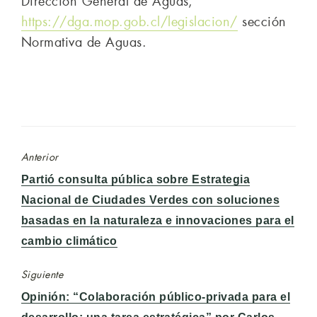
Dirección General de Aguas,
https://dga.mop.gob.cl/legislacion/
sección
Normativa de Aguas.
Anterior
Entrada
Partió consulta pública sobre Estrategia
anterior:
Nacional de Ciudades Verdes con soluciones
basadas en la naturaleza e innovaciones para el
cambio climático
Siguiente
Entrada
Opinión: “Colaboración público-privada para el
siguiente: