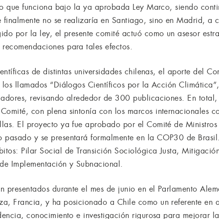
fico que funciona bajo la ya aprobada Ley Marco, siendo conti
nalmente no se realizaría en Santiago, sino en Madrid, a ca
ido por la ley, el presente comité actuó como un asesor estr
 recomendaciones para tales efectos.
ientíficas de distintas universidades chilenas, el aporte del C
a los llamados “Diálogos Científicos por la Acción Climátic
gadores, revisando alrededor de 300 publicaciones. En total
Comité, con plena sintonía con los marcos internacionales c
las. El proyecto ya fue aprobado por el Comité de Ministros 
o pasado y se presentará formalmente en la COP30 de Brasil.
tos: Pilar Social de Transición Sociológica Justa, Mitigació
 de Implementación y Subnacional.
ron presentados durante el mes de junio en el Parlamento Ale
a, Francia, y ha posicionado a Chile como un referente en a
dencia, conocimiento e investigación rigurosa para mejorar la