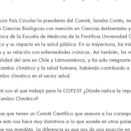
a con País Circular la presidenta del Comité, Sandra Cortés, 
 Ciencias Biológicas con mención en Ciencias Ambientales y
ica de la Escuela de Medicina de la Pontificia Universidad C
co y su impacto en la salud pública. En su trayectoria, ha tr
s y su relación con enfermedades crónicas. Así también, ha re
idad del aire en Chile y Latinoamérica, y ha sido integrante 
cambio climático y la salud humana, habiendo contribuido a 
bio climático en el sector salud.
ité con el que trabajó para la COP25? ¿Dónde radica la impo
Cambio Climático?
es que tienen un Comité Científico que asesora a los corres
s esto nos hace muy distintivos a lo que sucede en otros país
ue nos mandata. La diferencia es que nos da una posición en 