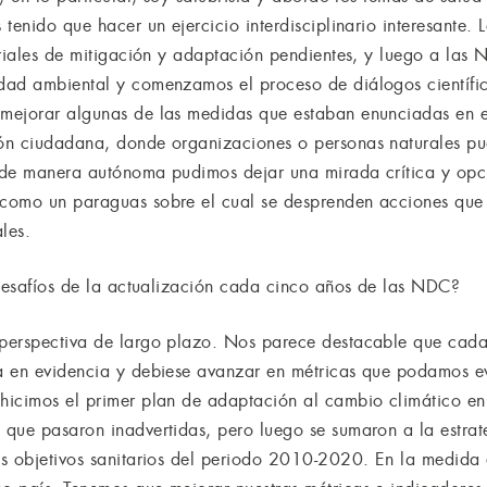
tenido que hacer un ejercicio interdisciplinario interesante.
oriales de mitigación y adaptación pendientes, y luego a la
ad ambiental y comenzamos el proceso de diálogos científic
mejorar algunas de las medidas que estaban enunciadas en 
ón ciudadana, donde organizaciones o personas naturales pud
 de manera autónoma pudimos dejar una mirada crítica y op
como un paraguas sobre el cual se desprenden acciones que 
les.
 desafíos de la actualización cada cinco años de las NDC?
perspectiva de largo plazo. Nos parece destacable que cad
a en evidencia y debiese avanzar en métricas que podamos ev
hicimos el primer plan de adaptación al cambio climático en
que pasaron inadvertidas, pero luego se sumaron a la estrat
os objetivos sanitarios del periodo 2010-2020. En la medida