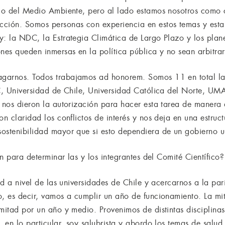
rio del Medio Ambiente, pero al lado estamos nosotros como 
cción. Somos personas con experiencia en estos temas y esta
y: la NDC, la Estrategia Climática de Largo Plazo y los plan
nes queden inmersas en la política pública y no sean arbitrar
garnos. Todos trabajamos ad honorem. Somos 11 en total las 
UC, Universidad de Chile, Universidad Católica del Norte, U
s nos dieron la autorización para hacer esta tarea de maner
on claridad los conflictos de interés y nos deja en una estru
ostenibilidad mayor que si esto dependiera de un gobierno u
ón para determinar las y los integrantes del Comité Científico?
dad a nivel de las universidades de Chile y acercarnos a la p
o, es decir, vamos a cumplir un año de funcionamiento. La mit
mitad por un año y medio. Provenimos de distintas disciplina
, en lo particular, soy salubrista y abordo los temas de salud