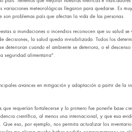
 país. Tenemos que mejorar nuestras métricas e indicadores 
as variaciones meteorológicas llegaron para quedarse. Es muy
 son problemas país que afectan la vida de las personas.
uestas a inundaciones o incendios reconocen que su salud se
e decisiones, la salud queda invisibilizada. Todos los determ
se deterioran cuando el ambiente se deteriora, o el descenso 
la seguridad alimentaria”.
incipales avances en mitigación y adaptación a partir de la 
 que requerían fortalecerse y lo primero fue ponerle base ci
encia científica, al menos una internacional, y que esa evide
 Que eso, por ejemplo, nos permita actualizar los inventari