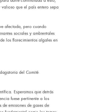
para darle continuidad a esto,
 valioso que el país entero sepa
 ve afectada, pero cuando
inantes sociales y ambientales
de los florecimientos algales en
indagatoria del Comité
entífica. Esperamos que detrás
ncia fuese pertinente a los
os de emisiones de gases de