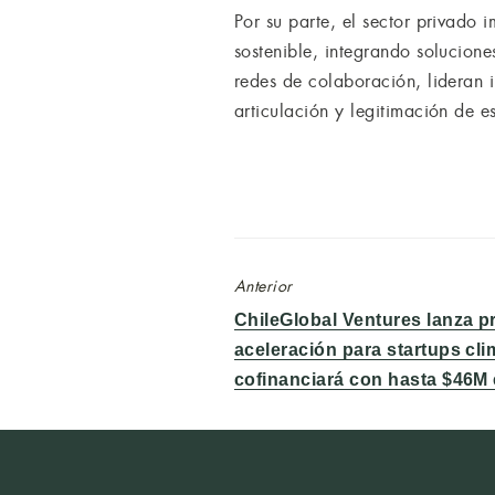
Por su parte, el sector privado 
sostenible, integrando solucion
redes de colaboración, lideran 
articulación y legitimación de est
Anterior
Entrada
ChileGlobal Ventures lanza 
anterior:
aceleración para startups cli
cofinanciará con hasta $46M 