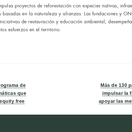
impulsa proyectos de reforestación con especies nativas, infra
es basadas en la naturaleza y alianzas. Las fundaciones y ON
iniciativas de restauración y educación ambiental, desempeñan
os esfuerzos en el territorio.
Entrada
programa de
Más de 130 p
siguiente:
máticas que
impulsar la 
equity free
apoyar las me