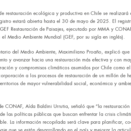
s de restauración ecológica y productiva en Chile se realizará 
egistro estará abierta hasta el 30 de mayo de 2025. El regist
o GEF Restauración de Paisajes, ejecutado por MMA y CONA
 el Medio Ambiente Mundial (GEF, por su sigla en inglés).
retario del Medio Ambiente, Maximiliano Proaño, explicó que
iento y avanzar hacia una restauración más efectiva y con m
auración y compromisos climáticos asumidos por Chile como e
ncorporación a los procesos de restauración de un millón de h
erritorios de mayor vulnerabilidad social, económica y ambie
a de CONAF, Aída Baldini Urrutia, señaló que “la restauración
e las políticas públicas que buscan enfrentar la crisis climát
ble. La información recopilada será clave para planificar, co
aje que se están desarrollando en el país y mejorar la articu