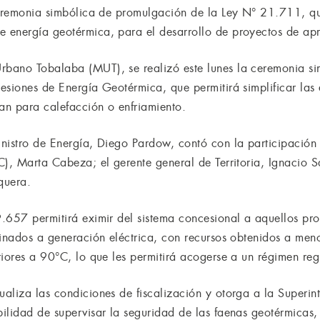
ceremonia simbólica de promulgación de la Ley N° 21.711, qu
 energía geotérmica, para el desarrollo de proyectos de a
bano Tobalaba (MUT), se realizó este lunes la ceremonia si
esiones de Energía Geotérmica, que permitirá simplificar las
ean para calefacción o enfriamiento.
nistro de Energía, Diego Pardow, contó con la participación
), Marta Cabeza; el gerente general de Territoria, Ignacio Sa
quera.
.657 permitirá eximir del sistema concesional a aquellos p
tinados a generación eléctrica, con recursos obtenidos a me
iores a 90°C, lo que les permitirá acogerse a un régimen regi
aliza las condiciones de fiscalización y otorga a la Superin
ilidad de supervisar la seguridad de las faenas geotérmicas