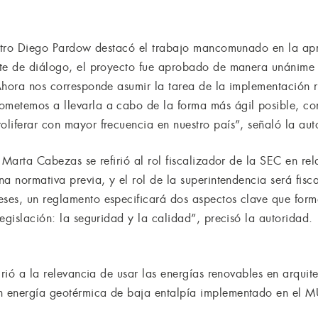
nistro Diego Pardow destacó el trabajo mancomunado en la ap
nte de diálogo, el proyecto fue aprobado de manera unánim
Ahora nos corresponde asumir la tarea de la implementación r
metemos a llevarla a cabo de la forma más ágil posible, co
liferar con mayor frecuencia en nuestro país”, señaló la aut
 Marta Cabezas se refirió al rol fiscalizador de la SEC en re
a normativa previa, y el rol de la superintendencia será fiscal
ses, un reglamento especificará dos aspectos clave que form
egislación: la seguridad y la calidad”, precisó la autoridad.
irió a la relevancia de usar las energías renovables en arquit
 energía geotérmica de baja entalpía implementado en el M