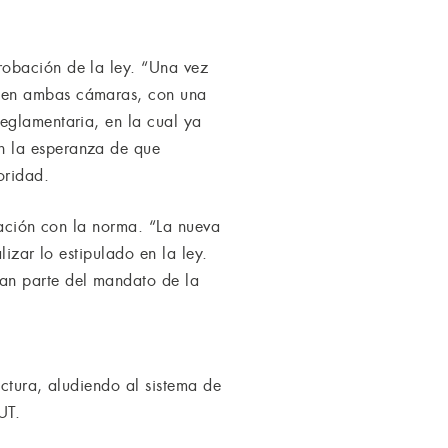
robación de la ley. “Una vez
e en ambas cámaras, con una
eglamentaria, en la cual ya
n la esperanza de que
oridad.
lación con la norma. “La nueva
izar lo estipulado en la ley.
an parte del mandato de la
ectura, aludiendo al sistema de
UT.