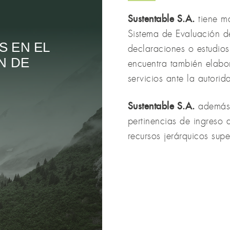
Sustentable S.A.
tiene m
Sistema de Evaluación d
S EN EL
declaraciones o estudio
N DE
encuentra también elabo
servicios ante la autorid
Sustentable S.A.
además a
pertinencias de ingreso 
recursos jerárquicos supe