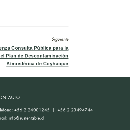
Siguiente
da
nza Consulta Pública para la
nte:
del Plan de Descontaminación
Atmosférica de Coyhaique
ONTACTO
eléfono: +56 2 24001245 | +56 2 23494744
mail:
info@sustentable.cl