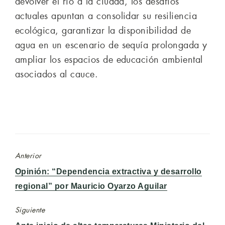
devolver el río a la ciudad, los desafíos
actuales apuntan a consolidar su resiliencia
ecológica, garantizar la disponibilidad de
agua en un escenario de sequía prolongada y
ampliar los espacios de educación ambiental
asociados al cauce.
Anterior
Entrada
Opinión: “Dependencia extractiva y desarrollo
anterior:
regional” por Mauricio Oyarzo Aguilar
Siguiente