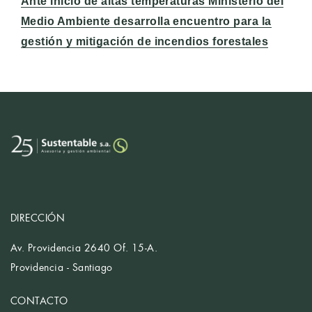
Entrada
Ante inicio de altas temperaturas Ministerio del
siguiente:
Medio Ambiente desarrolla encuentro para la
gestión y mitigación de incendios forestales
DIRECCIÓN
Av. Providencia 2640 Of. 15-A.
Providencia - Santiago
CONTACTO