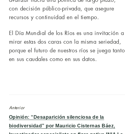
avanzar hacia una política de largo plazo,
con decisión público-privada, que asegure
recursos y continuidad en el tiempo.
El Día Mundial de los Ríos es una invitación a
mirar estas dos caras con la misma seriedad,
porque el futuro de nuestros ríos se juega tanto
en sus caudales como en sus datos.
Anterior
Entrada
Opinión: “Desaparición silenciosa de la
anterior:
biodiversidad” por Mauricio Cisternas Báez,