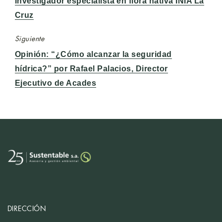
Investigador especialista en flora nativa INIA La
Cruz
Siguiente
Entrada
Opinión: “¿Cómo alcanzar la seguridad
siguiente:
hídrica?” por Rafael Palacios, Director
Ejecutivo de Acades
DIRECCIÓN