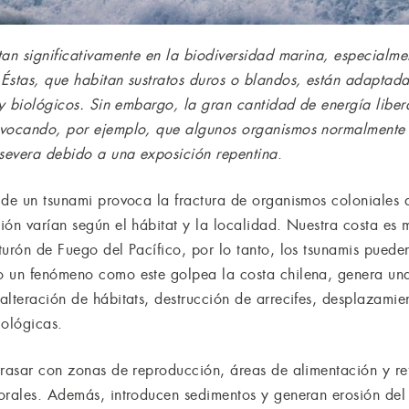
tan significativamente en la biodiversidad marina, especialm
Éstas, que habitan sustratos duros o blandos, están adaptadas
s y biológicos. Sin embargo, la gran cantidad de energía libe
ovocando, por ejemplo, que algunos organismos normalmente
 severa debido a una exposición repentina
.
 de un tsunami provoca la fractura de organismos coloniales 
ión varían según el hábitat y la localidad. Nuestra costa es
urón de Fuego del Pacífico, por lo tanto, los tsunamis puede
o un fenómeno como este golpea la costa chilena, genera una
lteración de hábitats, destrucción de arrecifes, desplazamie
ológicas.
rrasar con zonas de reproducción, áreas de alimentación y r
orales. Además, introducen sedimentos y generan erosión del