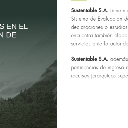
Sustentable S.A.
tiene m
Sistema de Evaluación d
S EN EL
declaraciones o estudio
N DE
encuentra también elabo
servicios ante la autorid
Sustentable S.A.
además a
pertinencias de ingreso 
recursos jerárquicos supe