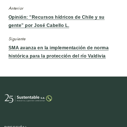
Anterior
Entrada
Opinión: “Recursos hídricos de Chile y su
anterior:
gente” por José Cabello L.
Siguiente
Entrada
SMA avanza en la implementación de norma
siguiente:
histórica para la protección del río Valdivia