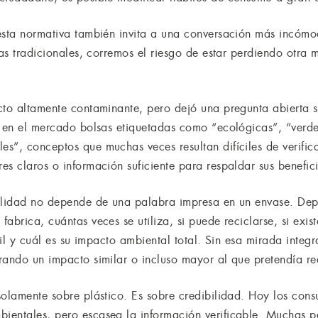
esta normativa también invita a una conversación más incómo
cas tradicionales, corremos el riesgo de estar perdiendo otra m
cto altamente contaminante, pero dejó una pregunta abierta 
 en el mercado bolsas etiquetadas como “ecológicas”, “verdes
s”, conceptos que muchas veces resultan difíciles de verific
s claros o información suficiente para respaldar sus benefic
bilidad no depende de una palabra impresa en un envase. Dep
abrica, cuántas veces se utiliza, si puede reciclarse, si exist
útil y cuál es su impacto ambiental total. Sin esa mirada inte
rando un impacto similar o incluso mayor al que pretendía r
solamente sobre plástico. Es sobre credibilidad. Hoy los con
ientales, pero escasea la información verificable. Muchas 