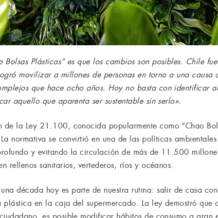
 Bolsas Plásticas” es que los cambios son posibles. Chile fue
 logró movilizar a millones de personas en torno a una causa 
omplejos que hace ocho años. Hoy no basta con identificar a
ar aquello que aparenta ser sustentable sin serlo».
 de la Ley 21.100, conocida popularmente como “Chao Bolsa
 La normativa se convirtió en una de las políticas ambientales
rofundo y evitando la circulación de más de 11.500 millones
 rellenos sanitarios, vertederos, ríos y océanos.
na década hoy es parte de nuestra rutina: salir de casa con 
 plástica en la caja del supermercado. La ley demostró que c
 ciudadano, es posible modificar hábitos de consumo a gran 