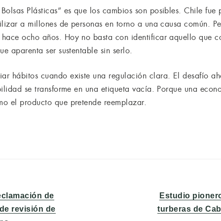
olsas Plásticas” es que los cambios son posibles. Chile fue p
ilizar a millones de personas en torno a una causa común. Pe
 hace ocho años. Hoy no basta con identificar aquello que 
ue aparenta ser sustentable sin serlo.
r hábitos cuando existe una regulación clara. El desafío aho
bilidad se transforme en una etiqueta vacía. Porque una econ
mo el producto que pretende reemplazar.
Entrada
reclamación de
Estudio pionero
siguiente:
de revisión de
turberas de Ca